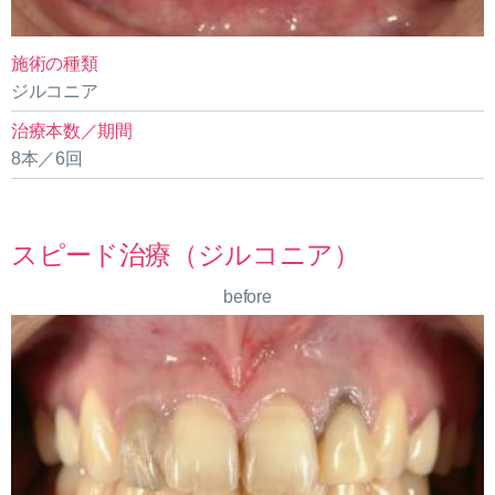
施術の種類
ジルコニア
治療本数／期間
8本／6回
スピード治療（ジルコニア）
before