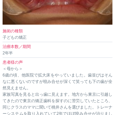
施術の種類
子どもの矯正
治療本数／期間
2年半
患者様の声
＜母から＞
6歳の頃、他医院で拡大床をやっていました。歯並びはそん
なに悪くないのですが咬み合せが深くて笑っても下の歯が全
然見えません。
家族写真を見ると出っ歯に見えます。地方から東京に引越し
てきたので東京の矯正歯科を探すのに苦労していたところ、
同じクラスのママに聞いて桃井さんを選びました。トレーナ
ーシステムを取り入れていて2年でほぼ咬み合せが治りまし