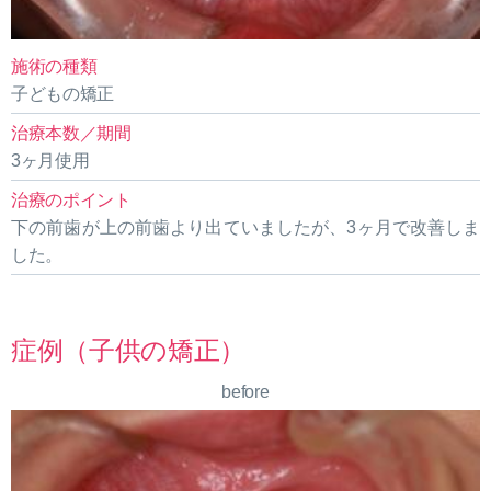
施術の種類
子どもの矯正
治療本数／期間
3ヶ月使用
治療のポイント
下の前歯が上の前歯より出ていましたが、3ヶ月で改善しま
した。
症例（子供の矯正）
before