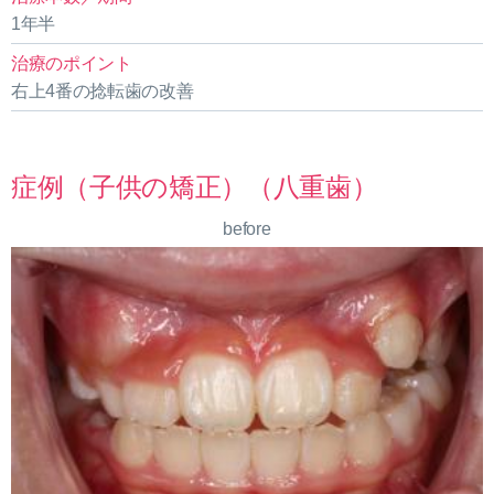
1年半
治療のポイント
右上4番の捻転歯の改善
症例（子供の矯正）（八重歯）
before