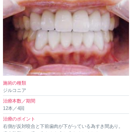
施術の種類
ジルコニア
治療本数／期間
12本／4回
治療のポイント
右側が反対咬合と下前歯肉が下がっている為すき間あり。